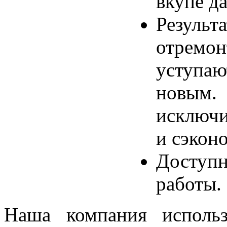
вкупе да
Результ
отремон
уступа
новым.
исключи
и сэкон
Доступ
работы.
Наша компания использ